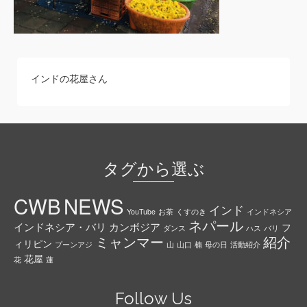
インドの花屋さん
タグから選ぶ
CWB
NEWS
インド
YouTube
お茶
くすのき
インドネシア
ネパール
インドネシア・バリ
カンボジア
フ
ダンス
ハス
バリ
ミャンマー
紹介
ィリピン
プーンアジ
山
山口
楠
母の日
活動紹介
花屋
花
蓮
Follow Us