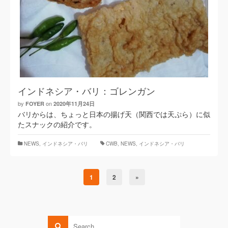
インドネシア・バリ：ゴレンガン
by
on
FOYER
2020年11月24日
バリからは、ちょっと日本の揚げ天（関西では天ぷら）に似
たスナックの紹介です。
NEWS
,
インドネシア・バリ
CWB
,
NEWS
,
インドネシア・バリ
1
2
»