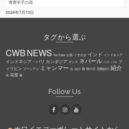
青唐辛子の花
2026年7月13日
タグから選ぶ
CWB
NEWS
インド
YouTube
お茶
くすのき
インドネシア
ネパール
インドネシア・バリ
カンボジア
フ
ダンス
ハス
バリ
ミャンマー
紹介
ィリピン
プーンアジ
山
山口
楠
母の日
活動紹介
花屋
花
蓮
Follow Us