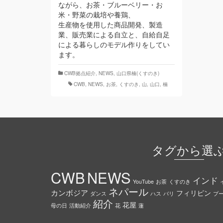
ながら、お茶・ブルーベリー・お
米・野菜の栽培や養鶏、
生産物を使用した商品開発、製造
業、販売業による自立と、自給自足
による暮らしのモデル作りをしてい
ます。
CWB拠点紹介
,
NEWS
,
山口県楠(くすのき)
CWB
,
NEWS
,
お茶
,
くすのき
,
山
,
山口
,
楠
タグから選
CWB
NEWS
インド
YouTube
お茶
くすのき
ネパール
カンボジア
フィリピン
ダンス
ハス
バリ
プ
紹介
花屋
母の日
活動紹介
花
蓮