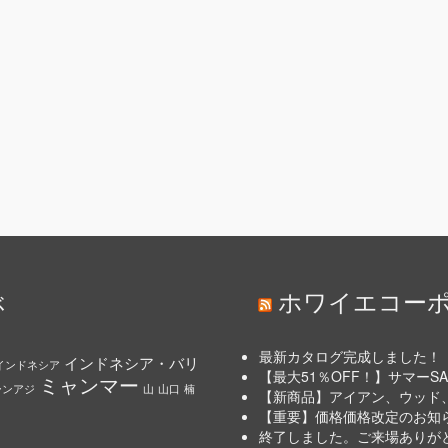
ぶ
ホワイエコー
最新カタログ完成しました！
インドネシア・バリ
インドネシア
【最大51％OFF！】サマーSAL
ミャンマー
ーンアジ
山
山口
楠
【新商品】アイアン、ウッド
【重要】価格価格改定のお知らせ
終了しました。ご来場ありがとう