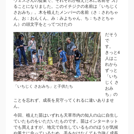
ウェスさんの提案で、それぞれが植えた木に名前をつけ
ることになりました。このイチジクの名前は「いちじく
さおみち」。木を植えたメンバーの名前（さ：さわちゃ
ん、お：おんくん、み：みよちゃん、ち：ちさとちゃ
ん）の頭文字をとってつけたの
だそう
で
す。
きっと4
人はこ
れから
ずっと
「いち
じく さ
「いちじく さおみち」と子供たち
おみ
ち」の
ことを忘れず、成長を見守ってくれるに違いありませ
ん。
今回、植えた苗はいずれも天草市内の知人の山に自生し
ていたものをいただいたものです。苗はインターネット
でも買えますが、地元で自生しているもののほうが気候
や風土に合っているため、手をかけなくても力強く成長