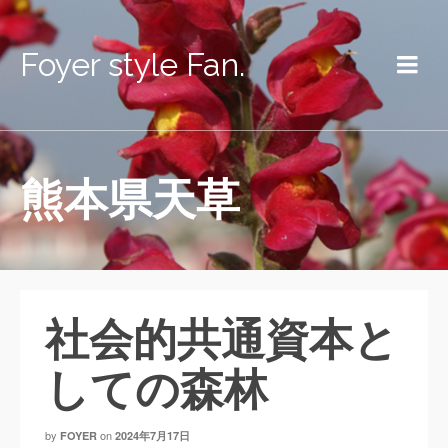
Foyer style Fan.
熊本県天草
社会的共通資本と
しての森林
by
on
FOYER
2024年7月17日