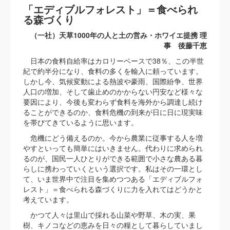
「エディブルフォレスト」＝食べられ
る森づくり
（一社）天草1000年の人と土の営み・ホワイエ提携 理
事 後藤千恵
日本の食料自給率はカロリーベースで38％、この半世
紀で約半分になり、食料の多くを輸入に頼っています。
しかし今、気候変動による熱波や豪雨、国際紛争、世界
人口の増加、そして歯止めのかからない円安など様々な
要因により、今後も変わらず食料を海外から調達し続け
ることができるのか、食料危機の到来が日に日に現実味
を帯びてきているように思います。
危機にどう備えるのか。今から農業に従事する人を増
やすといっても簡単にはいきません。代わりに求められ
るのが、国民一人ひとりができる範囲で小さな農ある暮
らしに携わっていくという選択です。私はその一環とし
て、いま世界中で注目を集めつつある「エディブルフォ
レスト」＝食べられる森づくりに力を入れてはどうかと
考えています。
かつて人々は里山で採れる山菜や野草、木の実、果
樹、キノコなどの恵みを日々の糧として暮らしていまし