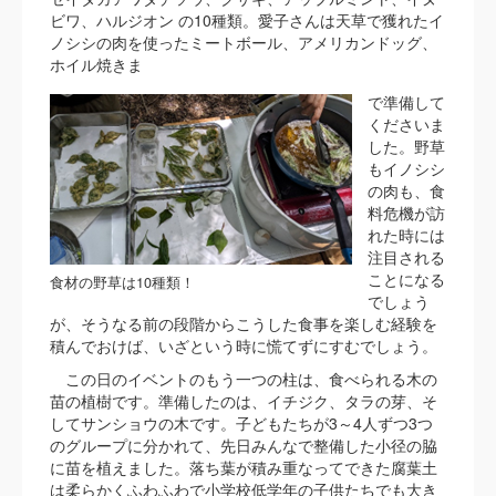
ビワ、ハルジオン の10種類。愛子さんは天草で獲れたイ
ノシシの肉を使ったミートボール、アメリカンドッグ、
ホイル焼きま
で準備して
くださいま
した。野草
もイノシシ
の肉も、食
料危機が訪
れた時には
注目される
ことになる
食材の野草は10種類！
でしょう
が、そうなる前の段階からこうした食事を楽しむ経験を
積んでおけば、いざという時に慌てずにすむでしょう。
この日のイベントのもう一つの柱は、食べられる木の
苗の植樹です。準備したのは、イチジク、タラの芽、そ
してサンショウの木です。子どもたちが3～4人ずつ3つ
のグループに分かれて、先日みんなで整備した小径の脇
に苗を植えました。落ち葉が積み重なってできた腐葉土
は柔らかくふわふわで小学校低学年の子供たちでも大き