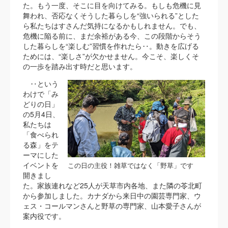
た。もう一度、そこに目を向けてみる。もしも危機に見
舞われ、否応なくそうした暮らしを“強いられる”とした
ら私たちはすさんだ気持になるかもしれません。でも、
危機に陥る前に、まだ余裕がある今、この段階からそう
した暮らしを“楽しむ”習慣を作れたら‥。動きを広げる
ためには、“楽しさ”が欠かせません。今こそ、楽しくそ
の一歩を踏み出す時だと思います。
‥という
わけで「み
どりの日」
の5月4日、
私たちは
「食べられ
る森」をテ
ーマにした
イベントを
この日の主役！雑草ではなく「野草」です
開きまし
た。家族連れなど25人が天草市内各地、また隣の苓北町
から参加しました。カナダから来日中の園芸専門家、ウ
ェス・コールマンさんと野草の専門家、山本愛子さんが
案内役です。