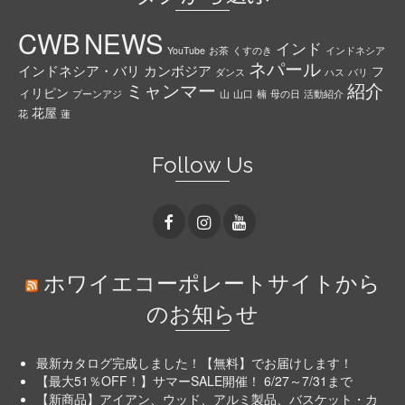
CWB
NEWS
インド
YouTube
お茶
くすのき
インドネシア
ネパール
インドネシア・バリ
カンボジア
フ
ダンス
ハス
バリ
ミャンマー
紹介
ィリピン
プーンアジ
山
山口
楠
母の日
活動紹介
花屋
花
蓮
Follow Us
ホワイエコーポレートサイトから
のお知らせ
最新カタログ完成しました！【無料】でお届けします！
【最大51％OFF！】サマーSALE開催！ 6/27～7/31まで
【新商品】アイアン、ウッド、アルミ製品、バスケット・カ