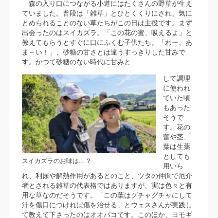
森の入り口につながる小道にはたくさんの野草が生え
ていました。普段は「雑草」とひとくくりにされ、気に
とめられることのない草たちがこの日は主役です。まず
出会ったのはスイカズラ。「この花の蜜、吸えるよ」と
教えてもらうとすぐに口にふくむ子供たち。「わー、あ
ま～い！」、砂糖の甘さとは違うすっきりした甘みで
す。かつて砂糖のない時代に甘みと
して調理
に使われ
ていた頃
もあった
そうで
す。花の
蕾や茎、
葉は生薬
としても
スイカズラのお味は…？
用いら
れ、利尿や解熱作用があるとのこと、ツタの仲間で厄介
者とされる雑草の代表格ではありますが、実は色々と有
用な草なのだそうです。「この葉はグチャグチャにして
汁を傷口につければ傷を治せる」とウェスさんが実践し
て教えて下さったのはオオバコです。このほか、ヨモギ