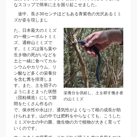
なスコップで簡単に土を掘り起こせました。
途中、長さ30センチほどもある青紫色の光沢あるミミ
ズが姿を現しまし
た。日本最大のミミズ
の一種シーボルトミミ
ズ、通称山ミミズで
す。ミミズは落ち葉や
生き物の死がいなどを
土と一緒に食べてカル
シウムやカリウム、リ
ン酸など多くの栄養分
を含む糞を排泄しま
す。また、土を団子の
ようにまとまった状態
栄養分を供給し、土を耕す働き者
（団粒構造）にして隙
の山ミミズ
間をたくさん作るの
で、保水性や水はけ、通気性がよくなって根の成長が助
けられます。山の中では肥料をやらなくても、こうした
ミミズや土の中の菌、微生物の力で植物が大きく育って
いくのです。