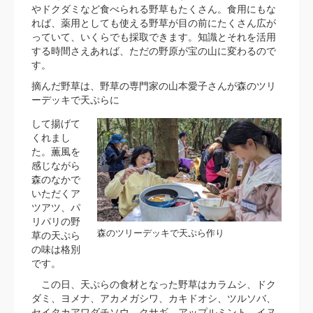
やドクダミなど食べられる野草もたくさん。食用にもな
れば、薬用としても使える野草が目の前にたくさん広が
っていて、いくらでも採取できます。知識とそれを活用
する時間さえあれば、ただの野原が宝の山に変わるので
す。
摘んだ野草は、野草の専門家の山本愛子さんが森のツリ
ーデッキで天ぷらに
して揚げて
くれまし
た。薫風を
感じながら
森のなかで
いただくア
ツアツ、パ
リパリの野
森のツリーデッキで天ぷら作り
草の天ぷら
の味は格別
です。
この日、天ぷらの食材となった野草はカラムシ、ドク
ダミ、ヨメナ、アカメガシワ、カキドオシ、ツルソバ、
セイタカアワダチソウ、クサギ、アップルミント、イヌ