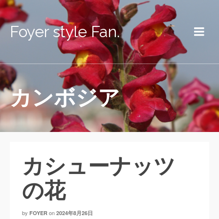
Foyer style Fan.
カンボジア
カシューナッツ
の花
by
on
FOYER
2024年8月26日