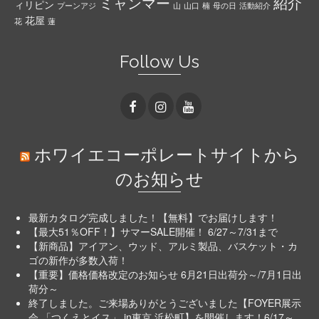
ミャンマー
紹介
ィリピン
プーンアジ
山
山口
楠
母の日
活動紹介
花屋
花
蓮
Follow Us
ホワイエコーポレートサイトから
のお知らせ
最新カタログ完成しました！【無料】でお届けします！
【最大51％OFF！】サマーSALE開催！ 6/27～7/31まで
【新商品】アイアン、ウッド、アルミ製品、バスケット・カ
ゴの新作が多数入荷！
【重要】価格価格改定のお知らせ 6月21日出荷分～/7月1日出
荷分～
終了しました。ご来場ありがとうございました【FOYER展示
会 「つくえとイス」 in東京 浜松町】を開催します！6/17～