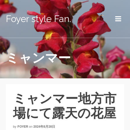
Foyer style Fan.
ミャンマー
ミャンマー地方市
場にて露天の花屋
by
on
FOYER
2024年8月28日