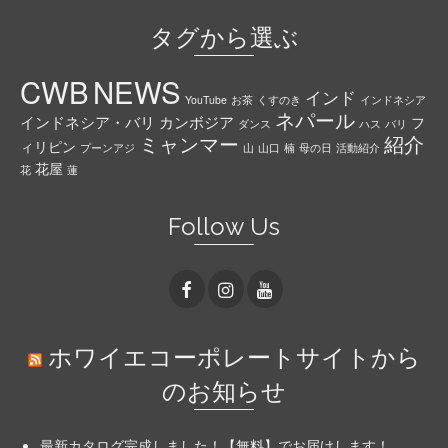
タグから選ぶ
CWB
NEWS
インド
YouTube
お茶
くすのき
インドネシア
ネパール
インドネシア・バリ
カンボジア
フ
ダンス
ハス
バリ
ミャンマー
紹介
ィリピン
プーンアジ
山
山口
楠
母の日
活動紹介
花屋
花
蓮
Follow Us
ホワイエコーポレートサイトから
のお知らせ
最新カタログ完成しました！【無料】でお届けします！