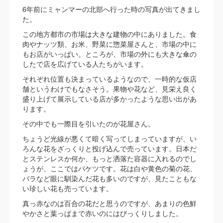
6年前にミャンマーの北部へ行った時の写真が出てきまし
た。
この地方都市の市場は大きな建物の中にありました。食
肉やナッツ類、お米、野菜に惣菜屋さんと、市場の中に
もお店がいっぱい。ところが、市場の外にも大きな傘の
したで店を広げている人たちがいます。
それぞれ位置も決まっているようなので、一時的な仮店
舗というわけでもなさそう。果物や花など、見栄え良く
盛り上げて展示している店が多かったような思い出があ
ります。
その中でも一際目を引いたのが花屋さん。
ちょうど光線が悪くて暗く写ってしまっていますが、い
ろんな花をざっくりと投げ込んで売っています。日本だ
とステンレスか何か、もっと洒落た容器に入れるのでし
ょうが、ここではバケツです。花は白や黄色の菊の花、
バラなど眼に馴染んだ花も多いのですが、見たこともな
い珍しい花も売っています。
真っ赤なのは百合の花だと思うのですが、あまりの色鮮
やかさと葉っぱまで赤いのにはびっくりしました。