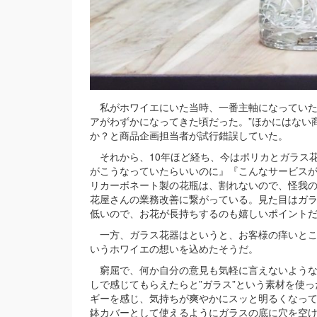
私がホワイエにいた当時、一番主軸になっていた
アがわずかになってきた頃だった。”ほかにはない
か？と商品企画担当者が試行錯誤していた。
それから、10年ほど経ち、今はポリカとガラス
がこうなっていたらいいのに』『こんなサービス
リカーボネート製の花瓶は、割れないので、怪我
花屋さんの業務改善に繋がっている。見た目はガ
低いので、お花が長持ちするのも嬉しいポイント
一方、ガラス花器はというと、お客様の痒いとこ
いうホワイエの想いを込めたそうだ。
窮屈で、何か自分の意見も気軽に言えないような
しで感じてもらえたらと”ガラス”という素材を使
ギーを感じ、気持ちが爽やかにスッと明るくなっ
鉢カバーとして使えるようにガラスの底に穴を空