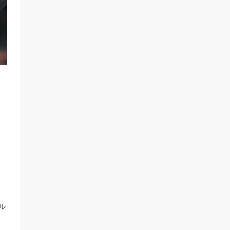
ェ
こ
ポ
う
て
と
ら
ル
、
分