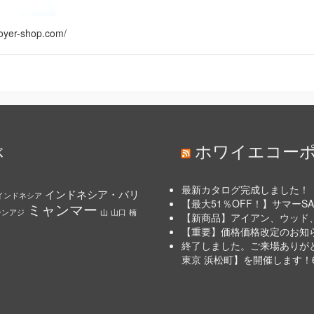
r-shop.com/
ぶ
ホワイエコー
最新カタログ完成しました！
インドネシア・バリ
インドネシア
【最大51％OFF！】サマーSAL
ミャンマー
ーンアジ
山
山口
楠
【新商品】アイアン、ウッド
【重要】価格価格改定のお知らせ
終了しました。ご来場ありがとう
東京 浜松町】を開催します！6/