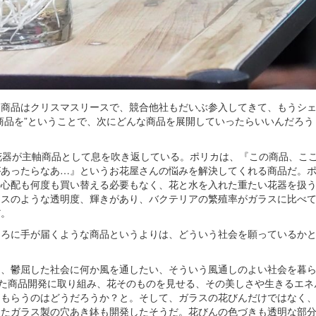
商品はクリスマスリースで、競合他社もだいぶ参入してきて、もうシ
商品を”ということで、次にどんな商品を展開していったらいいんだろう
花器が主軸商品として息を吹き返している。ポリカは、『この商品、こ
があったらなあ…』というお花屋さんの悩みを解決してくれる商品だ。
の心配も何度も買い替える必要もなく、花と水を入れた重たい花器を扱
ラスのような透明度、輝きがあり、バクテリアの繁殖率がガラスに比べ
だ。
ろに手が届くような商品というよりは、どういう社会を願っているか
、鬱屈した社会に何か風を通したい、そういう風通しのよい社会を暮
った商品開発に取り組み、花そのものを見せる、その美しさや生きるエネ
てもらうのはどうだろうか？と。そして、ガラスの花びんだけではなく
けたガラス製の穴あき鉢も開発したそうだ。花びんの色づきも透明な部