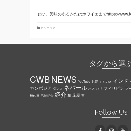
ぜひ、興味のあるかたはホワイエまでhttps://www.foye
カンボジア
タグから選
CWB
NEWS
インド
YouTube
お茶
くすのき
ネパール
カンボジア
フィリピン
ダンス
ハス
バリ
プ
紹介
花屋
母の日
活動紹介
花
蓮
Follow Us