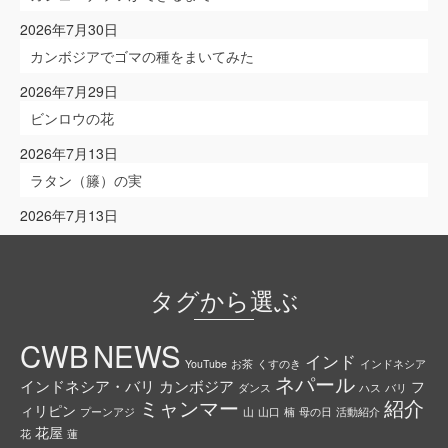
2026年7月30日
カンボジアでゴマの種をまいてみた
2026年7月29日
ビンロウの花
2026年7月13日
ラタン（籐）の実
2026年7月13日
タグから選ぶ
CWB
NEWS
インド
YouTube
お茶
くすのき
インドネシア
ネパール
インドネシア・バリ
カンボジア
フ
ダンス
ハス
バリ
ミャンマー
紹介
ィリピン
プーンアジ
山
山口
楠
母の日
活動紹介
花屋
花
蓮