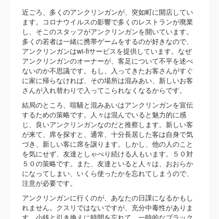
近ごろ、多くのアンクリンガンが、突如町に開店してい
ます。コロナウイルスの影響で多くのレストランが廃業
し、そこのスタッフがアンクリンガンを開いています。
多くの若者は一緒に携帯ゲームをするのが好きなので、
アンクリンガンはwi-fiサービスを提供しています。なぜ
アンクリンガンのオーナーが、客足について不平を述べ
ないのか不思議です。もし、入ってきたお客さんがすぐ
に家に帰らなければ、その場所は混みあい、新しいお客
さんが入れ替わりで入ってこられなくなるからです。
結局のところ、喧騒と混みあいはアンクリンガンを宣伝
するための策略です。人々は混んでいると魅力的に感
じ、良いアンクリンガンなのだと推察します。新しい客
が来て、席を探すと、通常、十分長居した客は自身で気
づき、新しい客に席を譲ります。しかし、他の人のこと
を気にせず、友達としゃべり続ける人もいます。５０対
５０の策略です。また、友達といると人々は、おおらか
になってしまい、いくら使ったかを忘れてしまうので、
注意が必要です。
アンクリンガンに行くのが、あなたの日課になるかもし
れません。クスリではないですが、充分中毒性がありま
す。小銭と引き換えに時間を忘れて、一時的なブラック