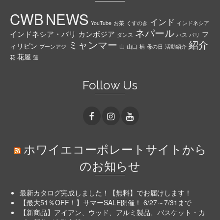
CWB
NEWS
インド
YouTube
お茶
くすのき
インドネシア
ネパール
インドネシア・バリ
カンボジア
フ
ダンス
ハス
バリ
ミャンマー
紹介
ィリピン
プーンアジ
山
山口
楠
母の日
活動紹介
花屋
花
蓮
Follow Us
ホワイエコーポレートサイトから
のお知らせ
最新カタログ完成しました！【無料】でお届けします！
【最大51％OFF！】サマーSALE開催！ 6/27～7/31まで
【新商品】アイアン、ウッド、アルミ製品、バスケット・カ