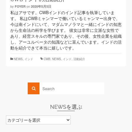
by
on
FOYER
2020年5月5日
私はアサです。CWBインドのインド記事を執筆していま
す。 私はCWBミャンマーで働いているミャンマー出身で、
今は南インドにいて、マダムマノラマと一緒にインドの知恵
から生命法の科学を学びます。 彼女は非常に立派な女性で
あり、経営スキルの専門家であり、その後、女性企業を組織
し、アーユルベータの知識などに富んでいます。インドの活
動を紹介できて本当に嬉しいです。
NEWS
,
インド
CWB
,
NEWS
,
インド
,
活動紹介
NEWSを選ぶ
NEWS
を
選