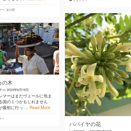
ミャンマー
マー
,
未分類
カの木
on
R
2024年8月19日
マーはまだヴェールに包ま
る国の１つかもしれません
が最初に行っ …
Read More
マー
パパイヤの花