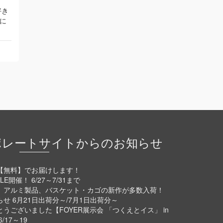
好き
に
ポレートサイトからのお知らせ
【無料】でお届けします！
E開催！ 6/27～7/31まで
、アルミ製品、バスケット・カゴの新作が多数入荷！
 6月21日出荷分～/7月1日出荷分～
ございました【FOYER展示会 「つくえとイス」 in
17～19