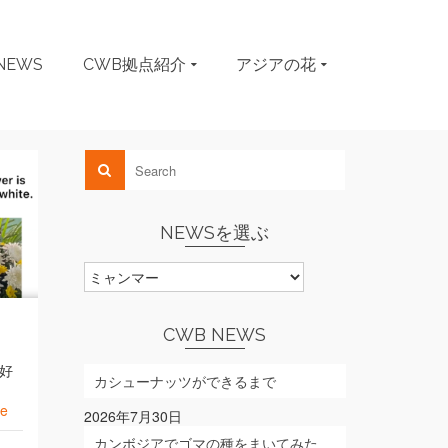
NEWS
CWB拠点紹介
アジアの花
NEWSを選ぶ
NEWS
を
選
ぶ
CWB NEWS
好
カシューナッツができるまで
re
2026年7月30日
カンボジアでゴマの種をまいてみた