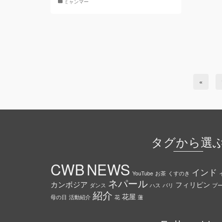
ミャンマー
«
タグから選
CWB
NEWS
インド
YouTube
お茶
くすのき
ネパール
カンボジア
フィリピン
ダンス
ハス
バリ
プ
紹介
花屋
母の日
活動紹介
花
蓮