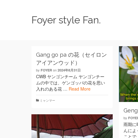
Foyer style Fan.
Gang go pa の花（セイロン
アイアンウッド）
by
on
FOYER
2024年8月31日
CWB ヤンゴンチーム ヤンゴンチー
ムの中では、ゲンゴッパの花を思い
入れのある花 …
Read More
ミャンマー
Geng
by
FOYE
雨期に
んによ
ことで