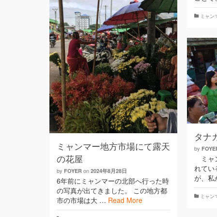
ミャン
タナ
ミャンマー地方市場にて露天
by
FOYE
ミャン
の花屋
れてい
by
on
FOYER
2024年8月28日
が、私
6年前にミャンマーの北部へ行った時
の写真が出てきました。 この地方都
ミャン
市の市場は大 …
Read More