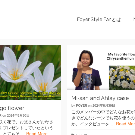
Foyer Style Fanとは
Mi-san and Ahlay case
by
on
FOYER
2024年8月30日
go flower
このメンバーの中でどんなお花が
on
R
2024年8月30日
きでどんなシーンでお花を使うの
咲く花で、お父さんがお母さ
か、インタビューを …
Read Mo
くプレゼントしていたという
、とてもそ …
Read More