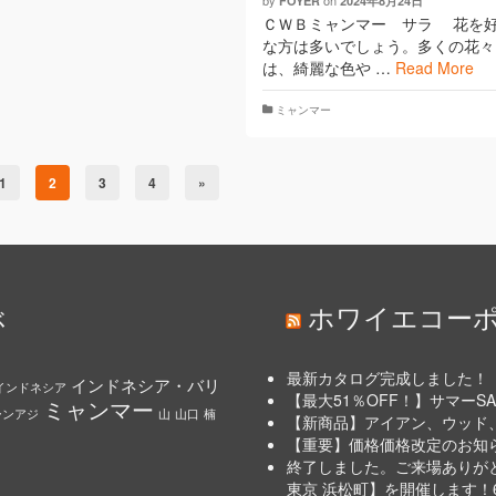
by
on
FOYER
2024年8月24日
ＣＷＢミャンマー サラ 花を
な方は多いでしょう。多くの花々
は、綺麗な色や …
Read More
ミャンマー
1
2
3
4
»
ぶ
ホワイエコー
最新カタログ完成しました！
インドネシア・バリ
インドネシア
【最大51％OFF！】サマーSAL
ミャンマー
ーンアジ
山
山口
楠
【新商品】アイアン、ウッド
【重要】価格価格改定のお知らせ
終了しました。ご来場ありがとう
東京 浜松町】を開催します！6/